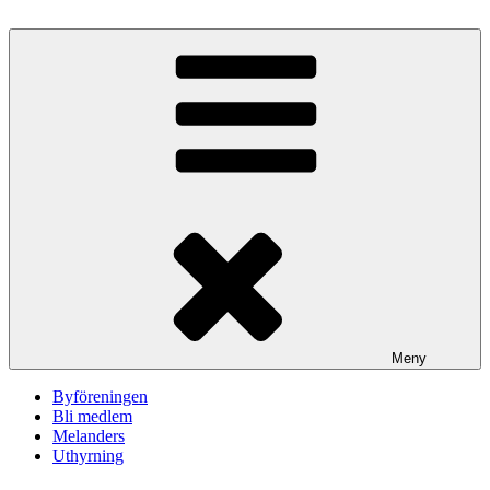
Hoppa
till
innehåll
Meny
Byföreningen
Bli medlem
Melanders
Uthyrning