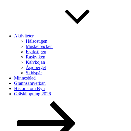
Aktiviteter
Hälsostigen
Muskelbacken
Kyrkstigen
Raskviken
Kalvkojan
Åsjöberget
Skidspår
Minnesblad
Grannsamverkan
Historia om Byn
Gräsklippning 2026
Rulla
ned
till
innehållet