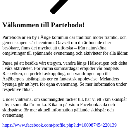
Välkommen till Parteboda!
Parteboda är en by i Ånge kommun där tradition möter framtid, och
gemenskapen står i centrum. Oavsett om du är boende eller
besökare, finns det mycket att utforska – från natursköna
omgivningar till spännande evenemang och aktiviteter för alla åldrar.
Passa på att besöka vårt utegym, vandra längs Hälsostigen och delta
i våra aktiviteter. För varma sommardagar erbjuder vår badplats
Raskviken, en perfekt avkoppling, och vandringen upp till
Åsjöbergets utsiktsplats ger en fantastisk upplevelse. Melanders
bystuga går att hyra för egna evenemang. Se mer information under
respektive flikar.
Under vintrarna, om snömängden räcker till, har vi ett 7km skidspår
i byn som alla får bruka. Kika in på våran Facebook-sida och
skidspår.se för mer aktuell information gällande skidspår och
evenemang.
https://www.facebook.com/profile.php?id=100087454220139