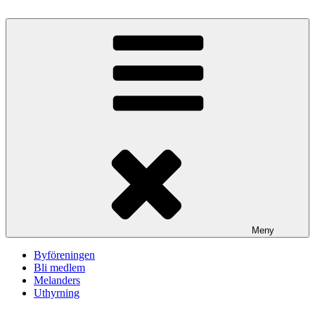
Hoppa
till
innehåll
Meny
Byföreningen
Bli medlem
Melanders
Uthyrning