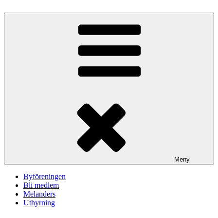
Hoppa
till
innehåll
Meny
Byföreningen
Bli medlem
Melanders
Uthyrning